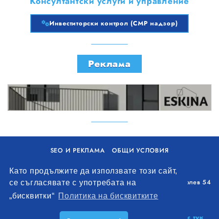
Консултантски услуги и управление
Инвеститорски контрол (СМР надзор)
Реклама
SEO И РЕКЛАМА
ОБЩИ УСЛОВИЯ
ПОЛИТИКА ЗА БИСКВИТКИ
Като продължите да използвате този сайт,
Уолоу Интернешънъл ЕООД, гр. Варна, бул. Генерал Колев 54
се съгласявате с употребата на
+359 893 621 112
„бисквитки“
Политика на бисквитките
office@remontna-brigada.com
© 2026
Създай профил на своя строителен бизнес тук