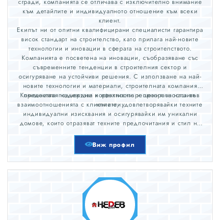
сгради, компанията се отличава с изключително внимание
към детайлите и индивидуалното отношение към всеки
клиент.
Екипът ни от опитни квалифицирани специалисти гарантира
висок стандарт на строителство, като прилага най-новите
технологии и иновации в сферата на строителството.
Компанията е посветена на иновации, съобразяване със
съвременните тенденции в строителния сектор и
осигуряване на устойчиви решения. С използване на най-
новите технологии и материали, строителната компания
Компанията подчертава коректността и прозрачността във
предоставя надеждни и ефективни решения за нашите
взаимоотношенията с клиентите, удовлетворявайки техните
клиенти.
индивидуални изисквания и осигурявайки им уникални
домове, които отразяват техните предпочитания и стил на
живот.
Виж профил