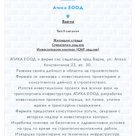
Атика ЕООД
Варна
Тип:
Компания
Жилищни сгради
Строителен надзор
Инвеститорски контрол (СМР надзор)
АТИКА ЕООД е фирма със седалище град Варна, ул. Алеко
Константинов 23, ап. 30.
Развива своята дейност в областта на строителството.
Фирмата се занимава с инвестиционно проектиране и
консултантска дейност в строителството.
Изготвя инвестиционни проекти във всички фази на
транспортната инфраструктура.АТИКА ЕООД разработва
инвестиционни проекти за пътища, жп линии, улични
мрежи и транспортни съоръжения.
Фирмата предоставя консултантски услуги, свързани с
авторски надзор и инвеститорски контрол.
Изработва планове за безопасни и здравословни условия
на труд по време на строително-монтажните работи.
Извършва проектиране на техническа инфраструктура.