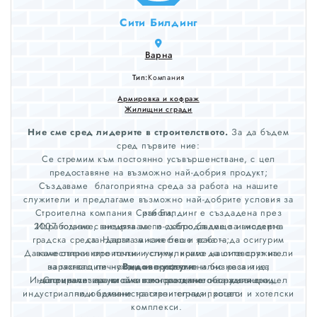
Сити Билдинг
Варна
Тип:
Компания
Армировка и кофраж
Жилищни сгради
Ние сме сред лидерите в строителството.
За да бъдем
сред първите ние:
Се стремим към постоянно усъвършенстване, с цел
предоставяне на възможно най-добрия продукт;
Създаваме благоприятна среда за работа на нашите
служители и предлагаме възможно най-добрите условия за
Строителна компания Сити Билдинг е създадена през
работа;
2007 година с визията за по-добро бъдеще и модерна
Изработваме, внедряваме и съблюдаваме за високите
градска среда. Нашата мисия беше ясна – да осигурим
стандарти за качество и работа;
Даваме отправните точки и стимулираме нашите служители
качествени строителни услуги, които да отговорят на
за тяхното личностно и професионално развитие;
нарастващите нужди на жителите и бизнеса и да
Видове услуги
Инвестираме във високо технологично оборудване с цел
допринесат за устойчивото развитиe на нашия град.
Специализирани сме в изграждането на жилищни,
индустриални и административни сгради, хотели и хотелски
подобряване на строителния процес.
комплекси.