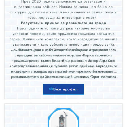
През 2020 година започнахме да развиваме и
инвестиционна дейност. Нашата основна цел беше да
осигурим достъпни и качествени жилища за семействата и
хора, желаещи да инвестират в имоти.
Резултати и принос за развитието на града
През годините успяхме да реализираме множество
успешни проекти, които промениха градската среда във
Варна. Жилищните комплекси, които изградихме за нашите
възложители и като собствена инвестиция предоставиха
домове на хиляди семейства. Участвахме в строителството
Нашата роля в бъдещето на Варна и региона
Бъдещето на строителния сектор във Варна и региона
на едни от най – луксозните хотели по северното
предлага много възможности за растеж и иновации. Като
черноморие – хотел Вила Чинка и хотел Астор Гардън,
които привличат хиляди туристи всяка година. Търговските
строителна компания, нашата роля ще бъде да водим
индустрията напред чрез устойчиви практики, иновации и
и офисни пространства позволиха на много бизнеси да
развиват своята дейност в града и да стимулират местната
ангажимент към клиентите и обществото. Това ще ни
помогне не само да се отличаваме от конкуренцията, но и
икономика.
да играем ключова роля в развитието и модернизацията на
Виж профил
града.