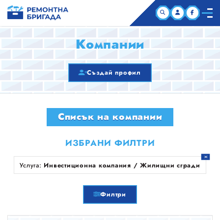
НАЧАЛО
Компании
КОМПАНИИ
Създай профил
СТАТИИ
Списък на компании
ЗА НАС
ИЗБРАНИ ФИЛТРИ
Услуга:
Инвестиционна компания / Жилищни сгради
Филтри