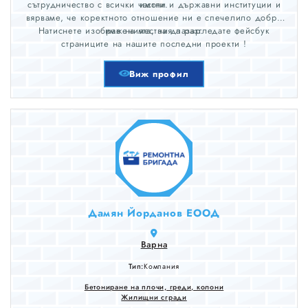
сътрудничество с всички частни и държавни институции и
имоти.
вярваме, че коректното отношение ни е спечелило добро
Натиснете изображенията, за да разгледате фейсбук
име на местния пазар.
страниците на нашите последни проекти !
Виж профил
Дамян Йорданов ЕООД
Варна
Тип:
Компания
Бетониране на плочи, греди, колони
Жилищни сгради