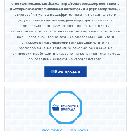
строителни методи, Балканстрой KK се стреми все повече
възстановяване на околната среда - екосъоръжения и
инсталации за ограничаване на вредния ефект от природни
да прилага нови системи и технологии в строителството,
съчетавайки успешно добрите практики от миналото и
замърсители.
​Дружеството има необходимите организационни и
новите решения на бъдещето.
производствени възможности за изпълнение на
високотехнологични и ефективни мероприятия, с които се
повишават значително технико-експлоатационните и
Висококвалифициран екип от специалисти е на
естетически качества на сградите.
разположение на клиентите относно решаване на
технически проблеми и оказване на консултантска помощ
по различни аспекти на строителството.
Виж профил