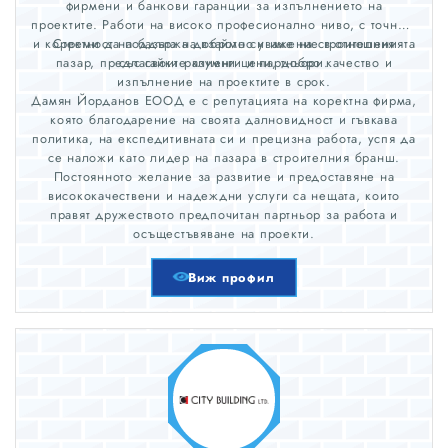
фирмени и банкови гаранции за изпълнението на
проектите. Работи на високо професионално ниво, с точност
и коректност на базата на взаймно уважение в отношенията
Стреми да поддържа доброто си име на строителния
пазар, предлагайки разумни цени, добро качество и
със своите клиенти и партньори.
изпълнение на проектите в срок.
Дамян Йорданов ЕООД е с репутацията на коректна фирма,
която благодарение на своята далновидност и гъвкава
политика, на експедитивната си и прецизна работа, успя да
се наложи като лидер на пазара в строителния бранш.
Постоянното желание за развитие и предоставяне на
висококачествени и надеждни услуги са нещата, които
правят дружеството предпочитан партньор за работа и
осъщестъвяване на проекти.
Виж профил