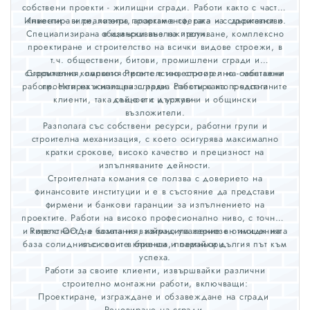
собствени проекти - жилищни сгради. Работи както с частни
Инвестира и реализира проекти в сферата на строителство.
клиенти - вили, хотели, апартаменти, така и с държавни и
Специализирана в извършване на проучване, комплексно
общински възложители.
проектиране и строителство на всички видове строежи, в
т.ч. обществени, битови, промишлени сгради и
съоръжения, паркото строителство, строително - монтажни
Строителна компания Ригелс е инвеститор и на собствени
работи. Непрекъснато разширява спектъра на предлаганите
проекти на жилищни сгради. Работи както с частни
клиенти, така също и с държавни и общински
дейности и услуги.
възложители.
Разполага със собствени ресурси, работни групи и
строителна механизация, с което осигурява максимално
кратки срокове, високо качество и прецизност на
изпълняваните дейности.
Строителната комания се ползва с доверието на
финансовите институции и е в състояние да представи
фирмени и банкови гаранции за изпълнението на
проектите. Работи на високо професионално ниво, с точност
и коректност на базата на взаймно уважение в отношенията
Ригелс ООД е компания, изградила сериозен имидж на
база солидния си опит в бранша, поемайки дългия път към
със своите клиенти и партньори.
успеха.
Работи за своите клиенти, извършвайки различни
строително монтажни работи, включващи:
Проектиране, изграждане и обзавеждане на сгради
Реновиране на сгради