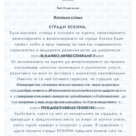
Тип:
Компания
Жилищни сгради
СГРАДИ ЕСКИНА.
Eдна максима, стояща в основата на идеята, проектирането,
реализирането и финализирането на сгради Ескина Един
проект, който е ярък пример за това как съвременното
строителство и модерните решения могат да допринесат за
по-сигурния и удобен начин на живот.
В КАКВО ИНВЕСТИРАМЕ?
От възникването на идеята до финализирането на проекта
осигуряваме цялостни инженерни и строителни услуги,
разчитайки на екип от експерти с множество квалификации.
Именно те са най-голямата гаранция, че сградата ще
Материалите, в които инвестираме, са първокласни и
отговори на очакванията на клиентите ни и дори ще
предостави повече. Използваното компютърно моделиране
съобразени с най-високите европейски стандарти и
и усъвършенстваните цифрови технологии ни позволяват да
съвременни изисквания за устойчивост. Успешно си
партнираме с водещи фирми-лидери в производството им,
реализираме модерния дизайн, който впечатлява.
които гарантират най-доброто качество.
ПРЕДОСТАВЯМЕ ПОВЕЧЕ
Удобствата, които са част от концепцията на сградата, я
превръщат в предпочитано място за живот от всички онези,
които търсят комфорт и сигурност у дома. В сравнение с
други проекти сгради ЕСКИНА предлага повече като се