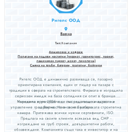
Ригелс ООД
Варна
Тип:
Компания
Армировка и кофраж
Полагане на подови настилки (теракот, гранитогрес, паркет,
ламиниран паркет, мокет, линолеум)
Смяна на тръби, батерии, тоалетни, бойлери
...
Ригелс ООД е динамично развиваща се, пазарно
ориентирана компания, един от лидер на пазара с
традиции в сферата на строителството. Фирмата е изградила
сериозен имидж на база солидния си опит в бранша.
Наложила и утвърдила се посредством качеството и
Учредена през 1996 год. със седалище и адрес на
управление град Варна. Член е на Българската строителна
коректността в своята работа.
камара. Притежава всички нужни сертификати, ISO.
Предлага на своите клиенти всякакъв вид СМР -
изграждане на груб строеж, довършителни работи,
обзавеждане. Компанията също така е инвеститор и на