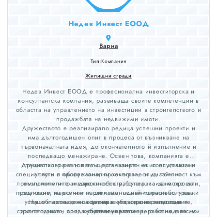
Недев Инвест ЕООД
Варна
Тип:
Компания
Жилищни сгради
Недев Инвест ЕООД е професионална инвеститорска и
консултантска компания, развиваща своите компетенции в
областта на управлението на инвестиции в строителството и
продажбата на недвижими имоти.
Дружеството е реализирало редица успешни проекти и
има дългогодишен опит в процеса от възникване на
първоначалната идея, до окончателното й изпълнение и
последващо менажиране. Освен това, компанията е
Дружеството разполага с организиран екип от доказани
специализирана и в осъществяването на консултантски
специалисти с професионални качества, опит, лоялност към
услуги и обслужване, проектиране и дизайн на
промишлени и граждански обекти, супервизия на проекти,
възложителите и коректност в работата, за да може да
предложим на всички наши клиенти най-пълно обслужване
проучване, маркетинг и реклама, административно-правни
услуги и експертни оценки в областта на инвестциите,
Наши партньори са фирми с утвърдена репутация и
в областта на консултирането, строителството и
строителството, продажбите и управлението на недвижими
дългогодишен опит в съответния сектор, работим в тясно
управлението.