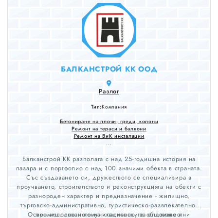
БАЛКАНСТРОЙ КК ООД
Разлог
Тип:
Компания
Бетониране на плочи, греди, колони
Ремонт на тераси и балкони
Ремонт на ВиК инсталации
...
Балканстрой КК разполага с над 25-годишна история на
пазара и с портфолио с над 100 значими обекта в страната.
​Със създаването си, дружеството се специализира в
проучването, строителството и реконструкцията на обекти с
разнороден характер и предназначение - жилищно,
търговско-административно, туристическо-развлекателно,
Освен използването на класическите общоизвестни
промишлено и комуникационно, за опазване и