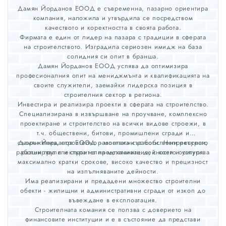
Дамян Йорданов ЕООД е съвременна, пазарно ориентира
компания, наложила и утвърдила се посредством
качеството и коректността в своята работа.
Фирмата е един от лидер на пазара с традиции в сферата
на строителството. Изградила сериозен имидж на база
солидния си опит в бранша.
Дамян Йорданов ЕООД успява да оптимизира
професионалния опит на мениджмънта и квалификацията на
своите служители, заемайки лидерска позиция в
строителния сектор в региона.
Инвестира и реализира проекти в сферата на строителство.
Специализирана в извършване на проучване, комплексно
проектиране и строителство на всички видове строежи, в
т.ч. обществени, битови, промишлени сгради и
съоръжения, строително - монтажни работи. Непрекъснато
Дамян Йорданов ЕООД разполага със собствени ресурси,
работни групи и строителна механизация, с което осигурява
разширява спектъра на предлаганите дейности и услуги.
максимално кратки срокове, високо качество и прецизност
на изпълняваните дейности.
Има реализирани и предадени множество строителни
обекти - жилищни и административни сгради от изкоп до
въвеждане в експлоатация.
Строителната комания се ползва с доверието на
финансовите институции и е в състояние да представи