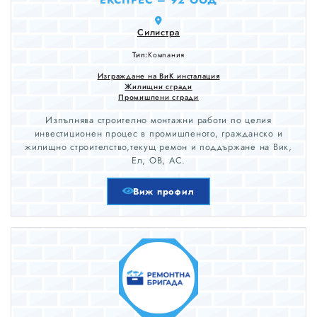
EКСПРЕС – 92 ООД
Силистра
Тип:
Компания
Изграждане на ВиК инсталация
Жилищни сгради
Промишлени сгради
Изпълнява строително монтажни работи по целия
инвестиционен процес в промишленото, гражданско и
жилищно строителство,текущ ремон и поддържане на Вик,
Ел, ОВ, АС.
Виж профил