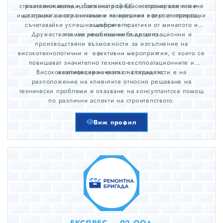
строителни методи, Балканстрой KK се стреми все повече
възстановяване на околната среда - екосъоръжения и
инсталации за ограничаване на вредния ефект от природни
да прилага нови системи и технологии в строителството,
съчетавайки успешно добрите практики от миналото и
замърсители.
​Дружеството има необходимите организационни и
новите решения на бъдещето.
производствени възможности за изпълнение на
високотехнологични и ефективни мероприятия, с които се
повишават значително технико-експлоатационните и
Висококвалифициран екип от специалисти е на
естетически качества на сградите.
разположение на клиентите относно решаване на
технически проблеми и оказване на консултантска помощ
по различни аспекти на строителството.
Виж профил