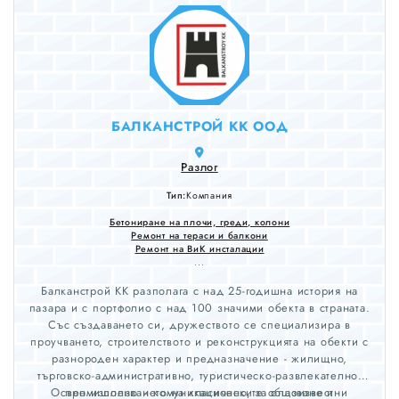
БАЛКАНСТРОЙ КК ООД
Разлог
Тип:
Компания
Бетониране на плочи, греди, колони
Ремонт на тераси и балкони
Ремонт на ВиК инсталации
...
Балканстрой КК разполага с над 25-годишна история на
пазара и с портфолио с над 100 значими обекта в страната.
​Със създаването си, дружеството се специализира в
проучването, строителството и реконструкцията на обекти с
разнороден характер и предназначение - жилищно,
търговско-административно, туристическо-развлекателно,
Освен използването на класическите общоизвестни
промишлено и комуникационно, за опазване и