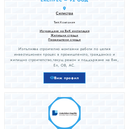
EКСПРЕС – 92 ООД
Силистра
Тип:
Компания
Изграждане на ВиК инсталация
Жилищни сгради
Промишлени сгради
Изпълнява строително монтажни работи по целия
инвестиционен процес в промишленото, гражданско и
жилищно строителство,текущ ремон и поддържане на Вик,
Ел, ОВ, АС.
Виж профил