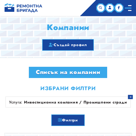
НАЧАЛО
Компании
КОМПАНИИ
Създай профил
СТАТИИ
Списък на компании
ЗА НАС
ИЗБРАНИ ФИЛТРИ
Услуга:
Инвестиционна компания / Промишлени сгради
Филтри