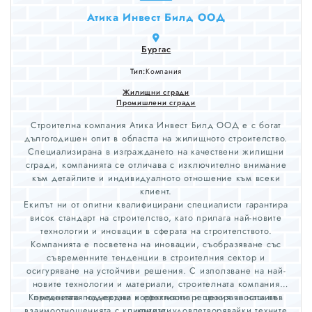
Атика Инвест Билд ООД
Бургас
Тип:
Компания
Жилищни сгради
Промишлени сгради
Строителна компания Атика Инвест Билд ООД е с богат
дългогодишен опит в областта на жилищното строителство.
Специализирана в изграждането на качествени жилищни
сгради, компанията се отличава с изключително внимание
към детайлите и индивидуалното отношение към всеки
клиент.
Екипът ни от опитни квалифицирани специалисти гарантира
висок стандарт на строителство, като прилага най-новите
технологии и иновации в сферата на строителството.
Компанията е посветена на иновации, съобразяване със
съвременните тенденции в строителния сектор и
осигуряване на устойчиви решения. С използване на най-
новите технологии и материали, строителната компания
Компанията подчертава коректността и прозрачността във
предоставя надеждни и ефективни решения за нашите
взаимоотношенията с клиентите, удовлетворявайки техните
клиенти.