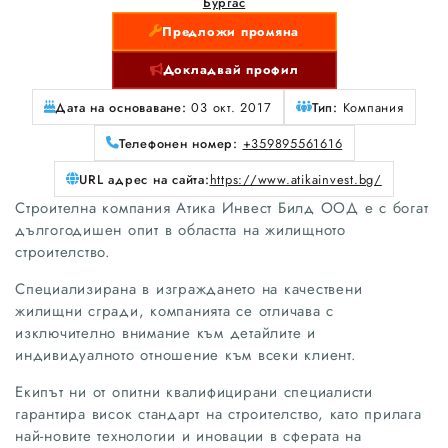
Бургас
Предложи промяна
Докладвай профил
Дата на основаване:
03 окт. 2017
Тип:
Компания
Телефонен номер:
+359895561616
URL адрес на сайта:
https://www.atikainvest.bg/
Строителна компания Атика Инвест Билд ООД е с богат
дългогодишен опит в областта на жилищното
строителство.
Специализирана в изграждането на качествени
жилищни сгради, компанията се отличава с
изключително внимание към детайлите и
индивидуалното отношение към всеки клиент.
Екипът ни от опитни квалифицирани специалисти
гарантира висок стандарт на строителство, като прилага
най-новите технологии и иновации в сферата на