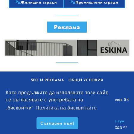
Жилищни сгради
Промишлени сгради
Реклама
SEO И РЕКЛАМА
ОБЩИ УСЛОВИЯ
ПОЛИТИКА ЗА БИСКВИТКИ
Като продължите да използвате този сайт,
Уолоу Интернешънъл ЕООД, гр. Варна, бул. Генерал Колев 54
се съгласявате с употребата на
+359 893 621 112
„бисквитки“
Политика на бисквитките
office@remontna-brigada.com
© 2026
Създай профил на своя строителен бизнес тук
Съгласен съм!
безплатно!
. Всички права запазени.
Изработка на софтуер
от
Wollow