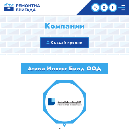
НАЧАЛО
Компании
КОМПАНИИ
Създай профил
СТАТИИ
Атика Инвест Билд ООД
ЗА НАС