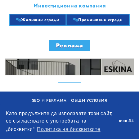
Инвестиционна компания
Жилищни сгради
Промишлени сгради
Реклама
SEO И РЕКЛАМА
ОБЩИ УСЛОВИЯ
ПОЛИТИКА ЗА БИСКВИТКИ
Като продължите да използвате този сайт,
Уолоу Интернешънъл ЕООД, гр. Варна, бул. Генерал Колев 54
се съгласявате с употребата на
+359 893 621 112
„бисквитки“
Политика на бисквитките
office@remontna-brigada.com