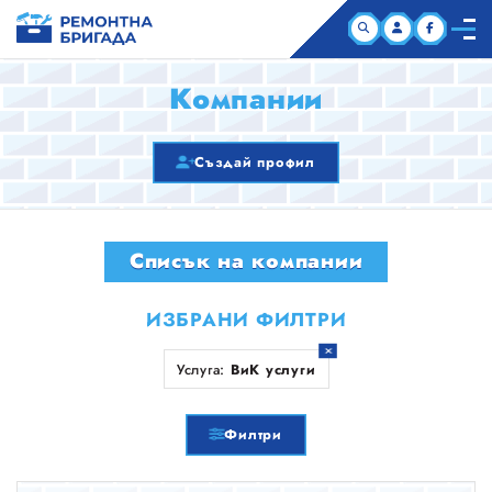
НАЧАЛО
Компании
КОМПАНИИ
Създай профил
СТАТИИ
Списък на компании
ЗА НАС
ИЗБРАНИ ФИЛТРИ
Услуга:
ВиК услуги
Филтри