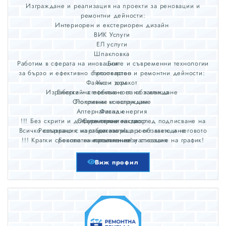
Изграждане и реализация на проекти за реновации и
ремонтни дейности:
Интериорен и екстериорен дизайн
ВИК Услуги
ЕЛ услуги
Шпакловка
Работим в сферата на иновациите и съвременни технологии
Боя
за бързо и ефективно строителство и ремонтни дейности:
Гипсокартон
Фаянс и теракот
Умен дом
Изработка и сглобяване на обзавеждане
Енергийна ефективност на жилища
Отопление и охлаждане
Покривни конструкции
Алтернативна енергия
Фасади
!!! Без скрити и допълнителни такси след подписване на
Оформление на двор
Сухо строителство
Всичко свързано с изработката на проект както и неговото
Реставрация на стари жилища и обзавеждане
договор!
!!! Кратки срокове на изпълнение и спазване на график!
Безплатен проект и визуализация
изпълнение!
Договор за изпълнение
Точни количествено-стойностни сметки
Виж профил