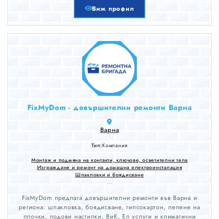
Виж профил
FixMyDom - довършителни ремонти Варна
Варна
Тип:
Компания
Монтаж и подмяна на контакти, ключове, осветителни тела
Изграждане и ремонт на домашна електроинсталация
Шпакловки и боядисване
...
FixMyDom предлага довършителни ремонти във Варна и
региона: шпакловка, боядисване, гипсокартон, лепене на
плочки, подови настилки, ВиК, Ел услуги и климатични