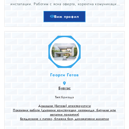
инсталации. Работим с ясна оферта, коректна комуникация
и внимание към детайла. Обслужвани градове: Варна,
Добрич, Шумен, Търговище, Разград, Силистра, Русе,
Виж профил
Бургас, Сливен, Ямбол и Стара Загора.
Георги Гетов
Бургас
Тип:
Бригада
Домашни (битови) електроуслуги
Покривни работи (дървени конструкции, керемиди, битумни или
метални покрития)
Боядисване с латекс, блажна боя, декоративни мазилки
...