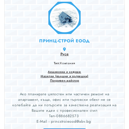
ПРИНЦ-СТРОЙ ЕООД
Русе
Тип:
Компания
Армировка и кофраж
Мазилки (външни и вътрешни)
Покривен майстор
...
Ако планирате цялостен или частичен ремонт на
апартамент, къща, офис или търговски обект не се
колебайте да ни потърсите за качествена реализация на
Вашите идеи с професионален стил
Тел-0886682573
E-Mail - princstroieood@abv.bg