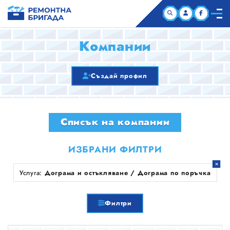
НАЧАЛО
Компании
КОМПАНИИ
Създай профил
СТАТИИ
Списък на компании
ЗА НАС
ИЗБРАНИ ФИЛТРИ
Услуга:
Дограма и остъкляване / Дограма по поръчка
Филтри