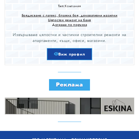
Тип:
Компания
Боядисване с латекс, блажна боя, декоративни мазилки
Цялостен ремонт на баня
Дограма по поръчка
Извършваме цялостни и частични строителни ремонти на
апартаменти, къщи, офиси, магазини.
Виж профил
Реклама