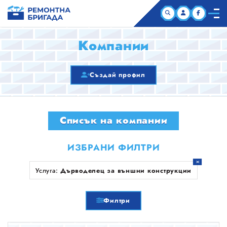
НАЧАЛО
Компании
КОМПАНИИ
Създай профил
СТАТИИ
Списък на компании
ЗА НАС
ИЗБРАНИ ФИЛТРИ
Услуга:
Дърводелец за външни конструкции
Филтри