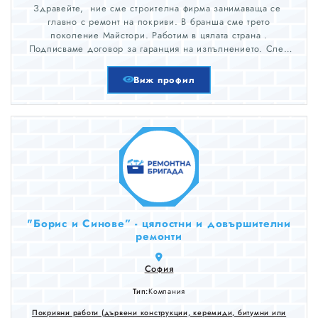
Здравейте, ние сме строителна фирма занимаваща се
главно с ремонт на покриви. В бранша сме трето
поколение Майстори. Работим в цялата страна .
Подписваме договор за гаранция на изпълнението. След
оглед изготвяме оферта и можем да се заемем с ремонта в
рамките от 3 до 5 работни дни ! Не се колебайте да
Виж профил
поискате вашата оферта сега !
"Борис и Синове” - цялостни и довършителни
ремонти
София
Тип:
Компания
Покривни работи (дървени конструкции, керемиди, битумни или