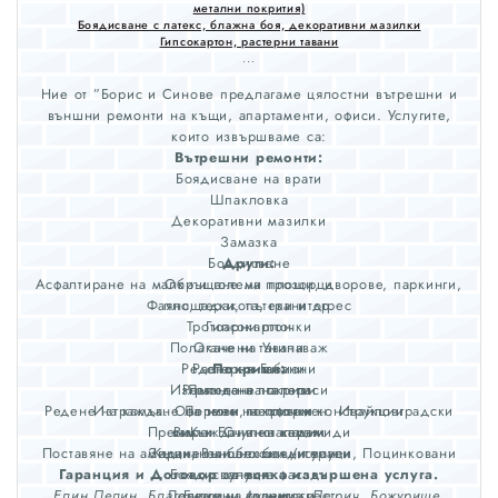
метални покрития)
Боядисване с латекс, блажна боя, декоративни мазилки
Гипсокартон, растерни тавани
...
Ние от ”Борис и Синове предлагаме цялостни вътрешни и
външни ремонти на къщи, апартаменти, офиси. Услугите,
които извършваме са:
Вътрешни ремонти:
Боядисване на врати
Шпакловка
Декоративни мазилки
Замазка
Боядисване
Други:
Асфалтиране на малки и големи площи, дворове, паркинги,
Обръщане на прозорци
Фаянс, теракота, гранитогрес
площадки, пътеки и др.
Тротоарни плочки
Гипсокартон
Полагане на Унипаваж
Окачени тавани
Редене на Габиони
Растерни тавани
Покриви:
Изграждане на тераси
Ремонт на покриви
Лепене на тапети
Редене на камък. Оформен, неоформен. Ивайловградски
Изграждане на нови покривни конструкции
Лепене на плочки
Пренареждане на керемиди
камък. Счупен камък.
ВиК и Ел. инсталации
Поставяне на американски безшевни улуци, Поцинковани
Зидане на балкони / тераси
Къщи, Външно боядисване
Гаранция и Договор за всяка извършена услуга.
Боядисване на фасади
улуци
Елин Пелин, Благоевград, Дупница, Петрич, Божурище,
Лепене на гранитогрес
Битумни керемиди