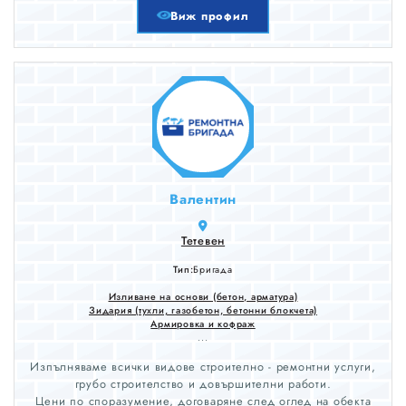
Виж профил
Валентин
Тетевен
Тип:
Бригада
Изливане на основи (бетон, арматура)
Зидария (тухли, газобетон, бетонни блокчета)
Армировка и кофраж
...
Изпълняваме всички видове строително - ремонтни услуги,
грубо строителство и довършителни работи.
Цени по споразумение, договаряне след оглед на обекта