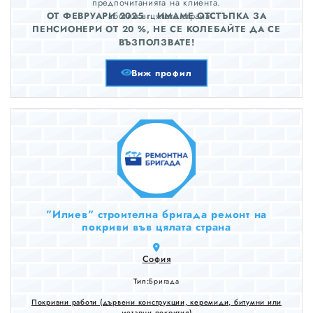
предпочитанията на клиента.
ОТ ФЕВРУАРИ 2025 г. ИМАМЕ ОТСТЪПКА ЗА
Работим в цялата страна
ПЕНСИОНЕРИ ОТ 20 %, НЕ СЕ КОЛЕБАЙТЕ ДА СЕ
ВЪЗПОЛЗВАТЕ!
Виж профил
”Илиев” строителна бригада ремонт на
покриви във цялата страна
София
Тип:
Бригада
Покривни работи (дървени конструкции, керемиди, битумни или
метални покрития)