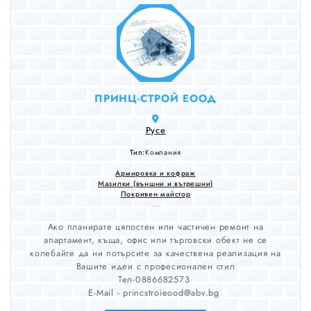
ПРИНЦ-СТРОЙ ЕООД
Русе
Тип:
Компания
Армировка и кофраж
Мазилки (външни и вътрешни)
Покривен майстор
...
Ако планирате цялостен или частичен ремонт на
апартамент, къща, офис или търговски обект не се
колебайте да ни потърсите за качествена реализация на
Вашите идеи с професионален стил
Тел-0886682573
E-Mail - princstroieood@abv.bg