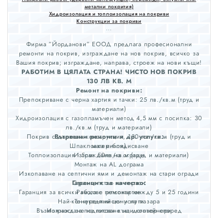
метални покрития)
Хидроизолация и топлоизолация на покриви
Конструкции за покриви
...
Фирма ”Йорданови” ЕООД предлага професионални
ремонти на покрив, изграждане на нов покрив, всичко за
Вашия покрив; изграждане, направа, строеж на нови къщи!
РАБОТИМ В ЦЯЛАТА СТРАНА! ЧИСТО НОВ ПОКРИВ
130 ЛВ КВ. М
Ремонт на покриви:
Препокриване с черна хартия и тачки: 25 лв./кв.м (труд и
материали)
Хидроизолация с газопламъчен метод 4,5 мм с посипка: 30
лв./кв.м (труд и материали)
Покрив с дървена конструкция, 130 лв./кв.м (труд и
Вътрешни ремонти и др. услуги:
Шпакловка и боядисване
материали)
Топлоизолация - 5см: 50лв/кв.м (труд и материали)
Изграждане на огради
Монтаж на AL дограма
Изкопаване на септични ями и демонтаж на стари огради
Гаранция за качество:
Строителство на тераси
Гаранция за всички видове ремонти между 5 и 25 години
Работа с гипсокартон
Най-конкурентни цени на пазара
Тенекеджийски услуги
Възможност за подписване на договор според
Изграждане на готови къщи-контейнери