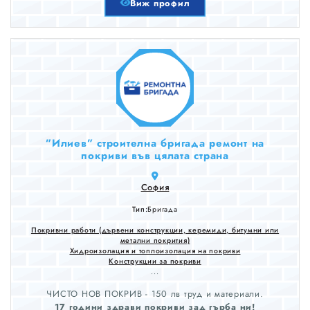
Виж профил
”Илиев” строителна бригада ремонт на
покриви във цялата страна
София
Тип:
Бригада
Покривни работи (дървени конструкции, керемиди, битумни или
метални покрития)
Хидроизолация и топлоизолация на покриви
Конструкции за покриви
...
ЧИСТО НОВ ПОКРИВ - 150 лв труд и материали.
17 години здрави покриви зад гърба ни!