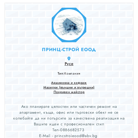
ПРИНЦ-СТРОЙ ЕООД
Русе
Тип:
Компания
Армировка и кофраж
Мазилки (външни и вътрешни)
Покривен майстор
...
Ако планирате цялостен или частичен ремонт на
апартамент, къща, офис или търговски обект не се
колебайте да ни потърсите за качествена реализация на
Вашите идеи с професионален стил
Тел-0886682573
E-Mail - princstroieood@abv.bg