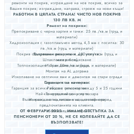
ремонти на покрив, изграждане на нов покрив, всичко за
Вашия покрив; изграждане, направа, строеж на нови къщи!
РАБОТИМ В ЦЯЛАТА СТРАНА! ЧИСТО НОВ ПОКРИВ
130 ЛВ КВ. М
Ремонт на покриви:
Препокриване с черна хартия и тачки: 25 лв./кв.м (труд и
материали)
Хидроизолация с газопламъчен метод 4,5 мм с посипка: 30
лв./кв.м (труд и материали)
Покрив с дървена конструкция, 130 лв./кв.м (труд и
Вътрешни ремонти и др. услуги:
Шпакловка и боядисване
материали)
Топлоизолация - 5см: 50лв/кв.м (труд и материали)
Изграждане на огради
Монтаж на AL дограма
Изкопаване на септични ями и демонтаж на стари огради
Гаранция за качество:
Строителство на тераси
Гаранция за всички видове ремонти между 5 и 25 години
Работа с гипсокартон
Най-конкурентни цени на пазара
Тенекеджийски услуги
Възможност за подписване на договор според
Изграждане на готови къщи-контейнери
предпочитанията на клиента.
ОТ ФЕВРУАРИ 2025 г. ИМАМЕ ОТСТЪПКА ЗА
Работим в цялата страна
ПЕНСИОНЕРИ ОТ 20 %, НЕ СЕ КОЛЕБАЙТЕ ДА СЕ
ВЪЗПОЛЗВАТЕ!