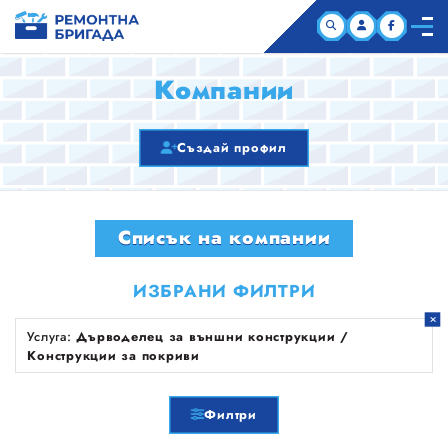
НАЧАЛО
Компании
КОМПАНИИ
Създай профил
СТАТИИ
Списък на компании
ЗА НАС
ИЗБРАНИ ФИЛТРИ
Услуга:
Дърводелец за външни конструкции /
Конструкции за покриви
Филтри