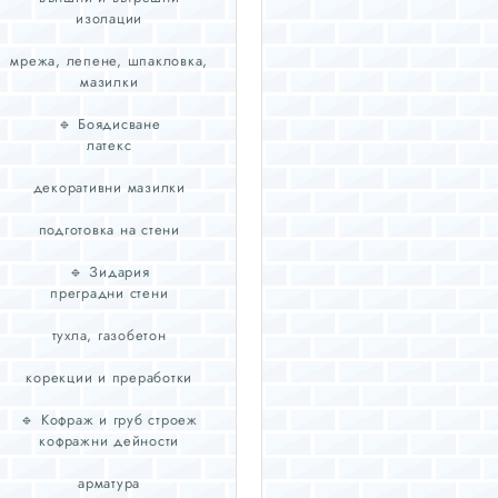
засегнати от износване.
строителство.
изолации
Решения за повърхностна
или дълбока
мрежа, лепене, шпакловка,
хидроизолация на
мазилки
конструкции,
обезвлажняване и
🔹 Боядисване
незабавно спиране на
латекс
проникването на вода.
Добавки и фибри за бетон и
декоративни мазилки
много други!
подготовка на стени
🔹 Зидария
преградни стени
тухла, газобетон
корекции и преработки
🔹 Кофраж и груб строеж
кофражни дейности
арматура