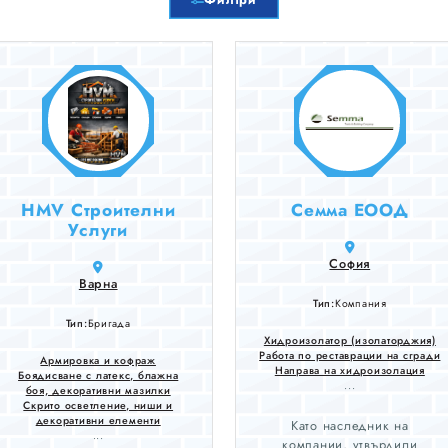
HMV Строителни
Семма ЕООД
Услуги
София
Варна
Тип:
Компания
Тип:
Бригада
Хидроизолатор (изолаторджия)
Работа по реставрации на сгради
Армировка и кофраж
Направа на хидроизолация
Боядисване с латекс, блажна
...
боя, декоративни мазилки
Скрито осветление, ниши и
декоративни елементи
Като наследник на
...
компании, утвърдили