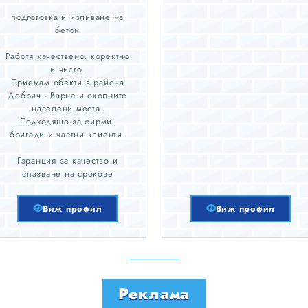
подготовка и изливане на
бетон
Работя качествено, коректно
и чисто.
Приемам обекти в района
Добрич - Варна и околните
населени места.
Подходящо за фирми,
бригади и частни клиенти.
Гаранция за качество и
спазване на срокове
Виж профил
Виж профил
Реклама