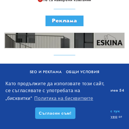
Реклама
SEO И РЕКЛАМА
ОБЩИ УСЛОВИЯ
ПОЛИТИКА ЗА БИСКВИТКИ
Като продължите да използвате този сайт,
Уолоу Интернешънъл ЕООД, гр. Варна, бул. Генерал Колев 54
се съгласявате с употребата на
+359 893 621 112
„бисквитки“
Политика на бисквитките
office@remontna-brigada.com
© 2026
Създай профил на своя строителен бизнес тук
Съгласен съм!
безплатно!
. Всички права запазени.
Изработка на софтуер
от
Wollow