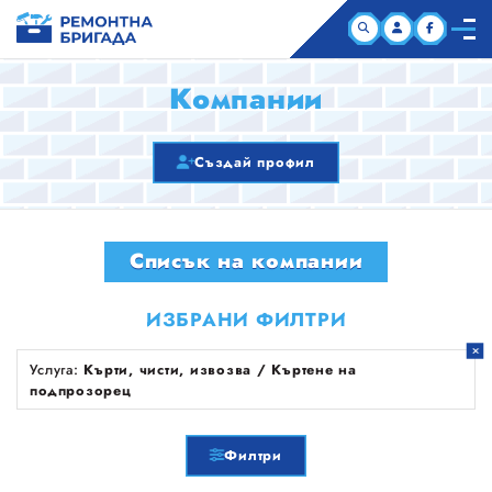
НАЧАЛО
Компании
КОМПАНИИ
Създай профил
СТАТИИ
Списък на компании
ЗА НАС
ИЗБРАНИ ФИЛТРИ
Услуга:
Кърти, чисти, извозва / Къртене на
подпрозорец
Филтри