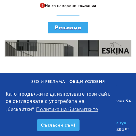
Не са намерени компании
Реклама
SEO И РЕКЛАМА
ОБЩИ УСЛОВИЯ
ПОЛИТИКА ЗА БИСКВИТКИ
Като продължите да използвате този сайт,
Уолоу Интернешънъл ЕООД, гр. Варна, бул. Генерал Колев 54
се съгласявате с употребата на
+359 893 621 112
„бисквитки“
Политика на бисквитките
office@remontna-brigada.com
© 2026
Създай профил на своя строителен бизнес тук
Съгласен съм!
безплатно!
. Всички права запазени.
Изработка на софтуер
от
Wollow