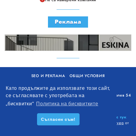
Реклама
SEO И РЕКЛАМА
ОБЩИ УСЛОВИЯ
ПОЛИТИКА ЗА БИСКВИТКИ
Като продължите да използвате този сайт,
Уолоу Интернешънъл ЕООД, гр. Варна, бул. Генерал Колев 54
се съгласявате с употребата на
+359 893 621 112
„бисквитки“
Политика на бисквитките
office@remontna-brigada.com
© 2026
Създай профил на своя строителен бизнес тук
Съгласен съм!
безплатно!
. Всички права запазени.
Изработка на софтуер
от
Wollow