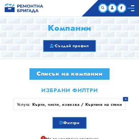
НАЧАЛО
Компании
КОМПАНИИ
Създай профил
СТАТИИ
Списък на компании
ЗА НАС
ИЗБРАНИ ФИЛТРИ
Услуга:
Кърти, чисти, извозва / Къртене на стени
Филтри
Не са намерени компании