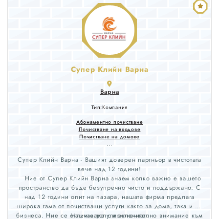
Супер Клийн Варна
Варна
Тип:
Компания
Абонаментно почистване
Почистване на входове
Почистване на домове
...
Супер Клийн Варна - Вашият доверен партньор в чистотата
вече над 12 години!
Ние от Супер Клийн Варна знаем колко важно е вашето
пространство да бъде безупречно чисто и поддържано. С
над 12 години опит на пазара, нашата фирма предлага
широка гама от почистващи услуги както за дома, така и за
бизнеса. Ние се отличаваме с изключително внимание към
Нашите услуги включват: