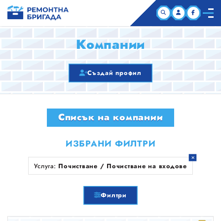
НАЧАЛО
Компании
КОМПАНИИ
Създай профил
СТАТИИ
Списък на компании
ЗА НАС
ИЗБРАНИ ФИЛТРИ
Услуга:
Почистване / Почистване на входове
Филтри