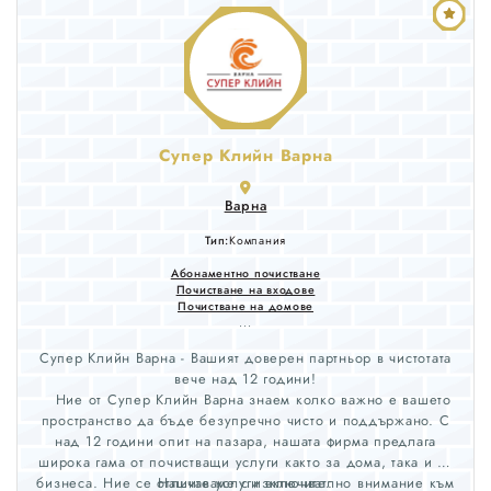
Супер Клийн Варна
Варна
Тип:
Компания
Абонаментно почистване
Почистване на входове
Почистване на домове
...
Супер Клийн Варна - Вашият доверен партньор в чистотата
вече над 12 години!
Ние от Супер Клийн Варна знаем колко важно е вашето
пространство да бъде безупречно чисто и поддържано. С
над 12 години опит на пазара, нашата фирма предлага
широка гама от почистващи услуги както за дома, така и за
бизнеса. Ние се отличаваме с изключително внимание към
Нашите услуги включват: