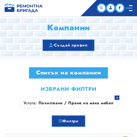
НАЧАЛО
Компании
КОМПАНИИ
Създай профил
СТАТИИ
Списък на компании
ЗА НАС
ИЗБРАНИ ФИЛТРИ
Услуга:
Почистване / Пране на мека мебел
Филтри