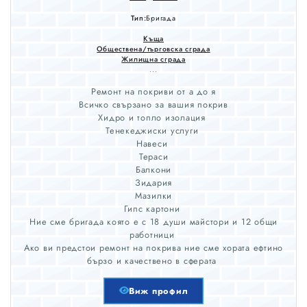
Тип:
Бригада
Къща
Обществена/търговска сграда
Жилищна сграда
...
Ремонт на покриви от а до я
Всичко свързано за вашия покрив
Хидро и топло изолация
Тенекеджиски услуги
Навеси
Тераси
Балкони
Зидария
Мазилки
Гипс картони
Ние сме бригада която е с 18 души майстори и 12 общи
работници
Ако ви предстои ремонт на покрива ние сме хората ефтино
бързо и качествено в сферата
Виж профил