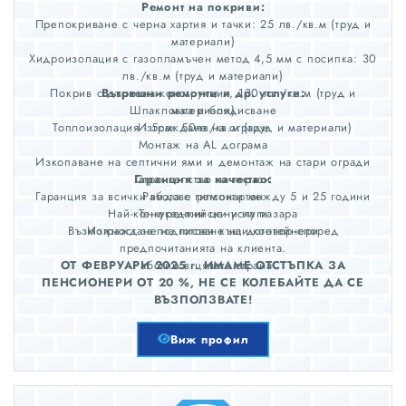
Ремонт на покриви:
Препокриване с черна хартия и тачки: 25 лв./кв.м (труд и
материали)
Хидроизолация с газопламъчен метод 4,5 мм с посипка: 30
лв./кв.м (труд и материали)
Покрив с дървена конструкция, 130 лв./кв.м (труд и
Вътрешни ремонти и др. услуги:
Шпакловка и боядисване
материали)
Топлоизолация - 5см: 50лв/кв.м (труд и материали)
Изграждане на огради
Монтаж на AL дограма
Изкопаване на септични ями и демонтаж на стари огради
Гаранция за качество:
Строителство на тераси
Гаранция за всички видове ремонти между 5 и 25 години
Работа с гипсокартон
Най-конкурентни цени на пазара
Тенекеджийски услуги
Възможност за подписване на договор според
Изграждане на готови къщи-контейнери
предпочитанията на клиента.
ОТ ФЕВРУАРИ 2025 г. ИМАМЕ ОТСТЪПКА ЗА
Работим в цялата страна
ПЕНСИОНЕРИ ОТ 20 %, НЕ СЕ КОЛЕБАЙТЕ ДА СЕ
ВЪЗПОЛЗВАТЕ!
Виж профил