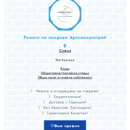
Ремонт на покриви Арткомерсстрой
София
Тип:
Бригада
Къща
Обществена/търговска сграда
Общи части от етажна собственост
...
》 Ремонт и изграждане на покриви!
》 Хидроизолаця!
》 Договор с Гаранция!
》 Без Авансово Заплащане!
》 Гарантирано Качество!
Виж профил