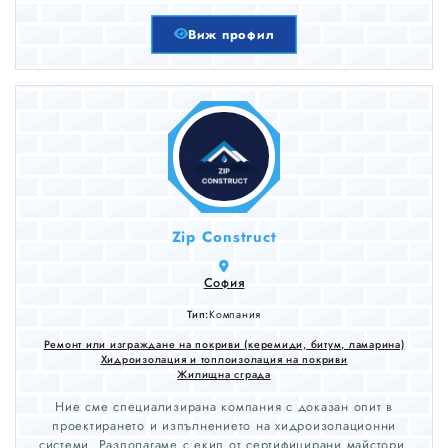
Виж профил
Zip Construct
София
Тип:
Компания
Ремонт или изграждане на покриви (керемиди, битум, ламарина)
Хидроизолация и топлоизолация на покриви
Жилищна сграда
Ние сме специализирана компания с доказан опит в
проектирането и изпълнението на хидроизолационни
системи. Разполагаме с екип от сертифицирани майстори.