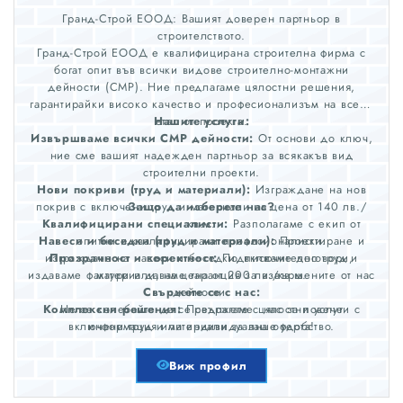
Гранд-Строй ЕООД: Вашият доверен партньор в
строителството.
Гранд-Строй ЕООД е квалифицирана строителна фирма с
богат опит във всички видове строително-монтажни
дейности (СМР). Ние предлагаме цялостни решения,
гарантирайки високо качество и професионализъм на всеки
Нашите услуги:
етап от проекта.
Извършваме всички СМР дейности:
От основи до ключ,
ние сме вашият надежден партньор за всякакъв вид
строителни проекти.
Нови покриви (труд и материали):
Изграждане на нов
покрив с включени труд и материали на цена от 140 лв./
Защо да изберете нас?
Квалифицирани специалисти:
кв.м.
Разполагаме с екип от
Навеси и беседки (труд и материали):
опитни и квалифицирани професионалисти.
Проектиране и
изграждане на навеси и беседки, включително труд и
Прозрачност и коректност:
Подписваме договори,
издаваме фактури и даваме гаранция за извършените от нас
материали, на цена от 200 лв./кв.м.
Свържете се с нас:
дейности.
Комплексни решения:
Не се колебайте да се свържете с нас за повече
Предлагаме цялостни услуги с
включени труд и материали за ваше удобство.
информация или индивидуална оферта!
Виж профил