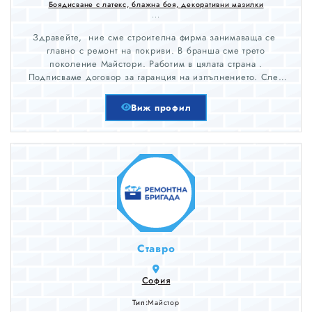
Боядисване с латекс, блажна боя, декоративни мазилки
...
Здравейте, ние сме строителна фирма занимаваща се
главно с ремонт на покриви. В бранша сме трето
поколение Майстори. Работим в цялата страна .
Подписваме договор за гаранция на изпълнението. След
оглед изготвяме оферта и можем да се заемем с ремонта в
рамките от 3 до 5 работни дни ! Не се колебайте да
Виж профил
поискате вашата оферта сега !
Ставро
София
Тип:
Майстор