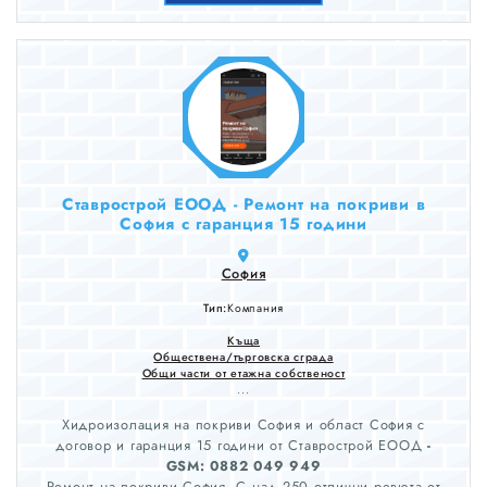
Ставрострой ЕООД - Ремонт на покриви в
София с гаранция 15 години
София
Тип:
Компания
Къща
Обществена/търговска сграда
Общи части от етажна собственост
...
Хидроизолация на покриви София и област София с
договор и гаранция 15 години от Ставрострой ЕООД
-
GSM: 0882 049 949
Ремонт на покриви София. С над 250 отлични ревюта от