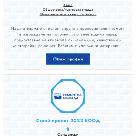
Къща
Обществена/търговска сграда
Общи части от етажна собственост
...
Нашата фирма е специализирана в професионален ремонт
и изграждане на покриви, като вече години наред
предоставяме на клиентите си надеждни, качествени и
дълготрайни решения. Работим с утвърдени материали и
модерни технологии, което ни позволява да постигаме
висока устойчивост и отлично изпълнение при всеки проект
Виж профил
от частни домове до големи промишлени обекти.
Строй проект 2022 ЕООД
Сандански