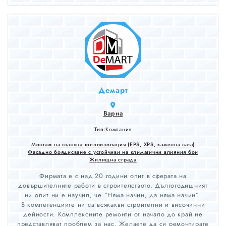
Демарт
Варна
Тип:
Компания
Монтаж на външна топлоизолация (EPS, XPS, каменна вата)
Фасадно боядисване с устойчиви на климатични влияния бои
Жилищна сграда
Фирмата е с над 20 години опит в сферата на
довършителните работи в строителството. Дългогодишният
ни опит ни е научил, че “Няма начин, да няма начин”
В компетенциите ни са всякакви строителни и височинни
дейности. Комплексните ремонти от начало до край не
представляват проблем за нас. Желаете да си ремонтирате