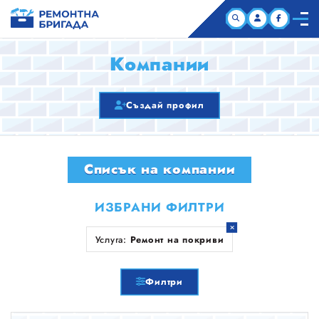
НАЧАЛО
Компании
КОМПАНИИ
Създай профил
СТАТИИ
Списък на компании
ЗА НАС
ИЗБРАНИ ФИЛТРИ
Услуга:
Ремонт на покриви
Филтри