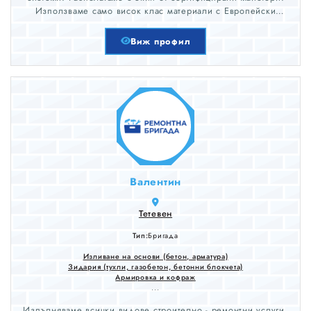
Използваме само висок клас материали с Европейски
сертификати за качество. Предлагаме пълна гаранция за
всеки изпълнен обект.
Виж профил
Валентин
Тетевен
Тип:
Бригада
Изливане на основи (бетон, арматура)
Зидария (тухли, газобетон, бетонни блокчета)
Армировка и кофраж
...
Изпълняваме всички видове строително - ремонтни услуги,