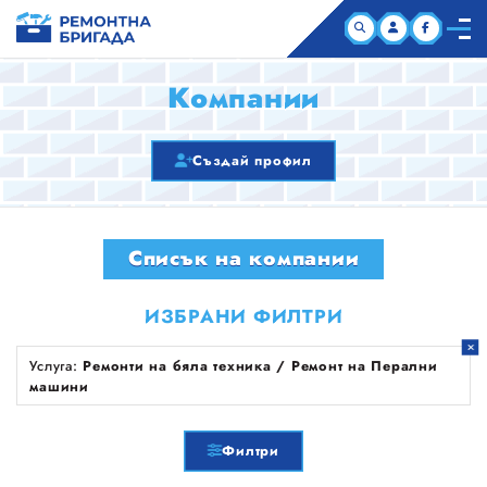
НАЧАЛО
Компании
КОМПАНИИ
Създай профил
СТАТИИ
Списък на компании
ЗА НАС
ИЗБРАНИ ФИЛТРИ
Услуга:
Ремонти на бяла техника / Ремонт на Перални
машини
Филтри