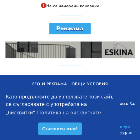
Не са намерени компании
Реклама
SEO И РЕКЛАМА
ОБЩИ УСЛОВИЯ
ПОЛИТИКА ЗА БИСКВИТКИ
Като продължите да използвате този сайт,
Уолоу Интернешънъл ЕООД, гр. Варна, бул. Генерал Колев 54
се съгласявате с употребата на
+359 893 621 112
„бисквитки“
Политика на бисквитките
office@remontna-brigada.com
© 2026
Създай профил на своя строителен бизнес тук
Съгласен съм!
безплатно!
. Всички права запазени.
Изработка на софтуер
от
Wollow