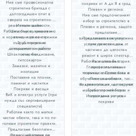
Ние сме професионална
покриви от А до Я в град
строителна бригада с
Плевен и региона.
дългогодишен опит в
Ние сме предпочитаният
сферата на строително-
избор за строителство в
ремонтните дейности.
Изпълняваме:
Плевен и региона, защото
Работим бързо, качествено
• Цялостни вътрешни и
предлагаме
и коректно, като се стремим
външни ремонти
висококачествени услуги на
Предлагаме комплексни
към дългосрочни
• Груб строеж и
услуги за всеки дом от
конкурентни цени.
довършителни работи
отношения с нашите
частичен до цялостен
• Шпакловка, боядисване,
клиенти.
ремонт в широк спектър.
гипсокартон
Работим в цяла България.
Разполагаме с
• Замазки, мазилки и
Главно изпълняваме
професионална
изолации
техника,складова база и
поръчки в Плевенска и
• Поставяне на плочки,
обучени специалисти, така
Ловешка област.
ламинат и настилки
че клиентите ни, да получат
Хидроизолация на покриви
• Покриви и фасади
максимално най-бърза и
Грубо строителство
• ВиК и електро услуги (при
Изграждане на нови
качествена услуга.
нужда със сертифицирани
покриви
специалисти)
Ремонт и възстановяване на
Работим както по малки
стари покриви
частни обекти, така и по по-
Топлоизолация на сгради
големи строителни проекти.
Вътрешни ремонти от А до
Предлагаме безплатен
Я
оглед и изготвяне на
За нас най-важни са