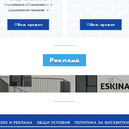
Ремонт на входове
коректността, качеството и
оферта. Спазваме
Хамали – кърти, пробива,
договорени срокове и
доволният клиент.
извозва
работим с качествени
Транспортни услуги до 3.5т
материали.
Виж профил
Виж профил
Реклама
SEO И РЕКЛАМА
ОБЩИ УСЛОВИЯ
ПОЛИТИКА ЗА БИСКВИТКИ