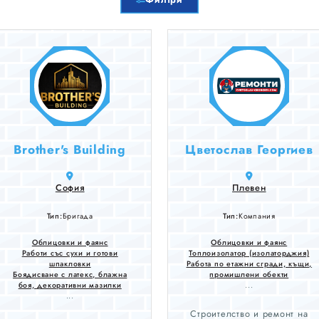
Brother's Building
Цветослав Георгиев
София
Плевен
Тип:
Бригада
Тип:
Компания
Облицовки и фаянс
Облицовки и фаянс
Работи със сухи и готови
Топлоизолатор (изолаторджия)
шпакловки
Работа по етажни сгради, къщи,
Боядисване с латекс, блажна
промишлени обекти
боя, декоративни мазилки
...
...
Строителство и ремонт на