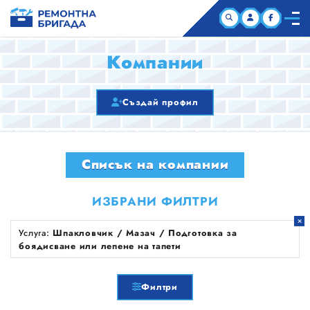
НАЧАЛО
Компании
КОМПАНИИ
Създай профил
СТАТИИ
Списък на компании
ЗА НАС
ИЗБРАНИ ФИЛТРИ
Услуга:
Шпакловчик / Мазач / Подготовка за
боядисване или лепене на тапети
Филтри