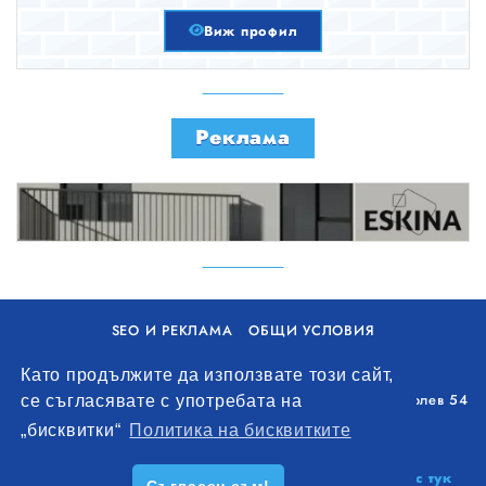
Виж профил
Реклама
SEO И РЕКЛАМА
ОБЩИ УСЛОВИЯ
ПОЛИТИКА ЗА БИСКВИТКИ
Като продължите да използвате този сайт,
Уолоу Интернешънъл ЕООД, гр. Варна, бул. Генерал Колев 54
се съгласявате с употребата на
+359 893 621 112
„бисквитки“
Политика на бисквитките
office@remontna-brigada.com
© 2026
Създай профил на своя строителен бизнес тук