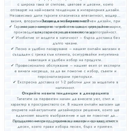
с широка гама от стилове, цветове и десени, които
отговарят на най-новите тенденции в интериорния дизайн.
Независимо дали търсите класическа елегантност, модерна
визия, флорални мотиви или минималистичен дизайн, при
Защо да изберете нас?
✔ Гарантирано качество – работим само с утвърдени марки,
нас ще намерите тапети от водещи европейски
производители, гарантиращи качество и дълготрайност.
доказали се на световния пазар.
✔ Изобилие от модели в наличност – бърза доставка без
дълго чакане.
✔ Лесно и удобно пазаруване – нашият онлайн магазин е
създаден с грижа към клиента, осигурявайки интуитивна
навигация и удобен избор на продукти.
✔ Професионално обслужване – нашият екип от експерти
е винаги насреща, за да ви помогне с избор, съвети и
персонализирани препоръки.
✔ Експресна доставка от 1-2 работни дни за моделите в
наличност.
Открийте новите тенденции в декорацията
Тапетите са перфектен начин да внесете уют, стил и
характер в пространството си. В нашия онлайн магазин ще
откриете най-актуалните дизайнерски решения, които ще
вдъхновят вашето въображение и ще ви помогнат да
създадете интериор, отразяващ вашата индивидуалност.
Продуктите ни са подредени в категории по цвят, стил и
десен, което прави избора лесен, бърз и приятен.