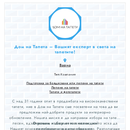
Дом на Тапета – Вашият експерт в света на
тапетите!
Варна
Тип:
Компания
Подготовка за боядисване или лепене на тапети
Лепене на тапети
Тапети и фототапети
С над 31 години опит в продажбата на висококачествени
тапети, ние в Дом на Тапета сме посветени на това да ви
предложим най-добрите продукти за интериорно
обновление. Нашата мисия е да направим избора на тапети
лесен, вдъхновяващ и достъпен за всеки, който иска да
Огромен избор от топ колекции
Нашият основен приоритет е разнообразието. Разполагаме
преобрази дома или офиса си.