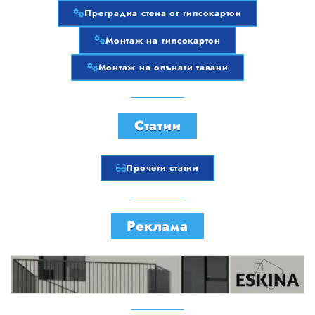
Преградна стена от гипсокартон
Монтаж на гипсокартон
Монтаж на опънати тавани
Статии
Прочети статии
Реклама