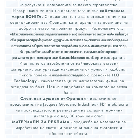
на услугите и материалите за лекото строителство.
Извършваме монтаж на опънати тавани със
собствената
марка BONITA.
Специалистите ни са с огромен опит и са
сертифицирани във Франция, като гаранция за постигане на
добро качество на крайния продукт. Разполагаме с
материална база, позволяваща ни обслужването на клиенти
Изключителен представител на френските фирми
Airelec,
от цялата страна, като държим на склад всички необходими
Campa и Applimo,
лидери в производството на лъчисто и
материали. Сроковете за изработка са минимални, с оглед
конвекторно ел. отопление за дома и индустрията.
Фирма Бонита Ефект е вносител на
на необходимото технологично време за оглед,
дизайнерски
радиатори и лири за баня Hammam
консултация, доставка и монтаж.
. Сертифицирани в
Италия, те са изработени от най-висококачествени
материали, осигуряващи максимална сигурност и удобство
Никога повече изпотено огледало с френските
при ползване.
ILO
Technology
- самозалепващи се нагревателни филми за
огледала за баня. Ценна придобивка за комфорта на всяка
баня.
Слънчеви душове от Франция
- изключителен
представител на Jacques Giordano Industries - №1 в областта
на производството и реализация на соларни термични
инсталации с над 30 годишен опит.
МАТЕРИАЛИ ЗА РЕКЛАМА
- продажба на материали за
изработката на светещи рекламни пана за търговски и
обществени обекти.