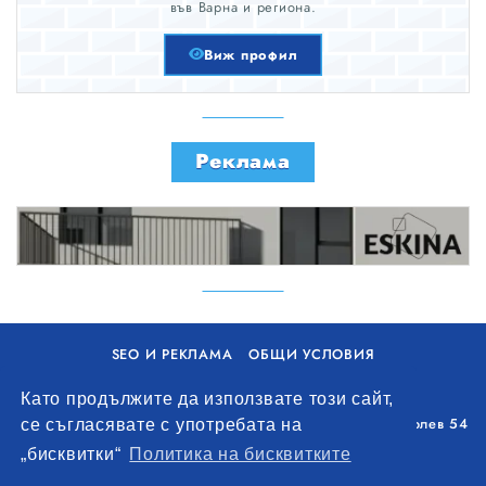
във Варна и региона.
Виж профил
Реклама
SEO И РЕКЛАМА
ОБЩИ УСЛОВИЯ
ПОЛИТИКА ЗА БИСКВИТКИ
Като продължите да използвате този сайт,
Уолоу Интернешънъл ЕООД, гр. Варна, бул. Генерал Колев 54
се съгласявате с употребата на
+359 893 621 112
„бисквитки“
Политика на бисквитките
office@remontna-brigada.com