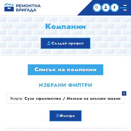
НАЧАЛО
Компании
КОМПАНИИ
Създай профил
СТАТИИ
Списък на компании
ЗА НАС
ИЗБРАНИ ФИЛТРИ
Услуга:
Сухо строителство / Монтаж на опънати тавани
Филтри