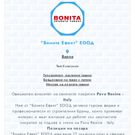
"Бонита Ефект" ЕООД
Варна
Тип:
Компания
Гипсокартон, растерни тавани
Боядисване на таван с латекс
Монтаж на опънати тавани
Официален вносител на смолисти покрития
Pava Resine -
Italy
Ние от "Бонита Ефект" ЕООД активно търсим фирми и
професионалисти от строителния бранш, които проявяват
интерес и имат желание да работят със смолистите
покрития за подове и стени на Pava Resine - Italy.
Позиции на пазара
"Бонита Ефект" ЕООД има вече 17 годишен опит в сферата