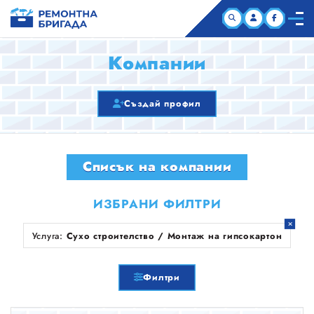
НАЧАЛО
Компании
КОМПАНИИ
Създай профил
СТАТИИ
Списък на компании
ЗА НАС
ИЗБРАНИ ФИЛТРИ
Услуга:
Сухо строителство / Монтаж на гипсокартон
Филтри