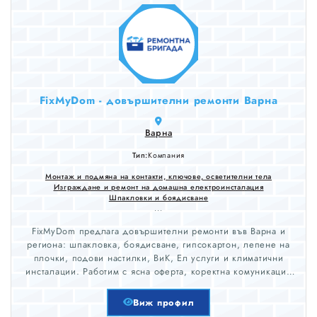
FixMyDom - довършителни ремонти Варна
Варна
Тип:
Компания
Монтаж и подмяна на контакти, ключове, осветителни тела
Изграждане и ремонт на домашна електроинсталация
Шпакловки и боядисване
...
FixMyDom предлага довършителни ремонти във Варна и
региона: шпакловка, боядисване, гипсокартон, лепене на
плочки, подови настилки, ВиК, Ел услуги и климатични
инсталации. Работим с ясна оферта, коректна комуникация
и внимание към детайла. Обслужвани градове: Варна,
Добрич, Шумен, Търговище, Разград, Силистра, Русе,
Виж профил
Бургас, Сливен, Ямбол и Стара Загора.