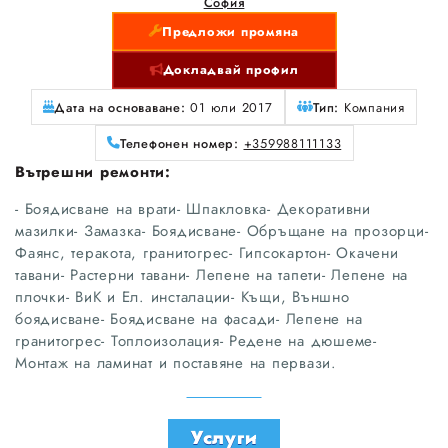
София
Предложи промяна
Докладвай профил
Дата на основаване:
01 юли 2017
Тип:
Компания
Телефонен номер:
+359988111133
Вътрешни ремонти:
- Боядисване на врати- Шпакловка- Декоративни
мазилки- Замазка- Боядисване- Обръщане на прозорци-
Фаянс, теракота, гранитогрес- Гипсокартон- Окачени
тавани- Растерни тавани- Лепене на тапети- Лепене на
плочки- ВиК и Ел. инсталации- Къщи, Външно
боядисване- Боядисване на фасади- Лепене на
гранитогрес- Топлоизолация- Редене на дюшеме-
Монтаж на ламинат и поставяне на первази.
Услуги