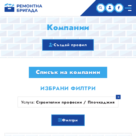
НАЧАЛО
Компании
КОМПАНИИ
Създай профил
СТАТИИ
Списък на компании
ЗА НАС
ИЗБРАНИ ФИЛТРИ
Услуга:
Строителни професии / Плочкаджия
Филтри