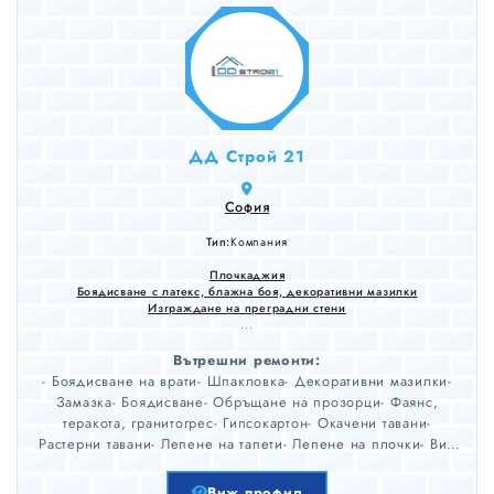
ДД Строй 21
София
Тип:
Компания
Плочкаджия
Боядисване с латекс, блажна боя, декоративни мазилки
Изграждане на преградни стени
...
Вътрешни ремонти:
- Боядисване на врати- Шпакловка- Декоративни мазилки-
Замазка- Боядисване- Обръщане на прозорци- Фаянс,
теракота, гранитогрес- Гипсокартон- Окачени тавани-
Растерни тавани- Лепене на тапети- Лепене на плочки- ВиК
и Ел. инсталации- Къщи, Външно боядисване- Боядисване
на фасади- Лепене на гранитогрес- Топлоизолация- Редене
Виж профил