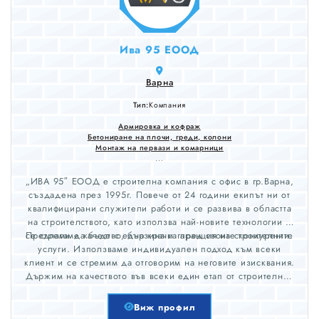
Ива 95 ЕООД
Варна
Тип:
Компания
Армировка и кофраж
Бетониране на плочи, греди, колони
Монтаж на первази и комарници
...
„ИВА 95″ ЕООД е строителна компания с офис в гр.Варна,
създадена през 1995г. Повече от 24 години екипът ни от
квалифицирани служители работи и се развива в областта
на строителството, като използва най-новите технологии и
се стреми да бъде с една крачка пред своите конкуренти.
Предлагаме качество, бързина и гаранция на строителните
услуги. Използваме индивидуален подход към всеки
клиент и се стремим да отговорим на неговите изисквания.
Държим на качеството във всеки един етап от строителния
процес. Уверени сме в нашите възможности, както и в това
което правим, заради богатият опит който притежаваме –
Виж профил
над 100 реализирани обекти и удоволствието на нашите