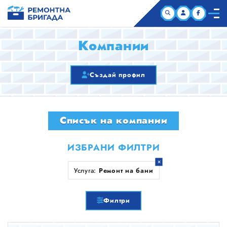
НАЧАЛО
Компании
КОМПАНИИ
Създай профил
СТАТИИ
Списък на компании
ЗА НАС
ИЗБРАНИ ФИЛТРИ
Услуга:
Ремонт на бани
Филтри