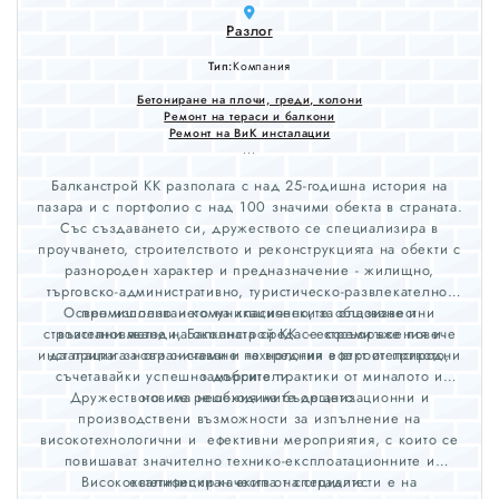
Разлог
Тип:
Компания
Бетониране на плочи, греди, колони
Ремонт на тераси и балкони
Ремонт на ВиК инсталации
...
Балканстрой КК разполага с над 25-годишна история на
пазара и с портфолио с над 100 значими обекта в страната.
​Със създаването си, дружеството се специализира в
проучването, строителството и реконструкцията на обекти с
разнороден характер и предназначение - жилищно,
търговско-административно, туристическо-развлекателно,
Освен използването на класическите общоизвестни
промишлено и комуникационно, за опазване и
строителни методи, Балканстрой KK се стреми все повече
възстановяване на околната среда - екосъоръжения и
инсталации за ограничаване на вредния ефект от природни
да прилага нови системи и технологии в строителството,
съчетавайки успешно добрите практики от миналото и
замърсители.
​Дружеството има необходимите организационни и
новите решения на бъдещето.
производствени възможности за изпълнение на
високотехнологични и ефективни мероприятия, с които се
повишават значително технико-експлоатационните и
Висококвалифициран екип от специалисти е на
естетически качества на сградите.