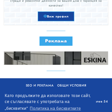
сгради и ремонтни дейности за вашия дом с гаранция за
качество!
Виж профил
Реклама
SEO И РЕКЛАМА
ОБЩИ УСЛОВИЯ
ПОЛИТИКА ЗА БИСКВИТКИ
Като продължите да използвате този сайт,
Уолоу Интернешънъл ЕООД, гр. Варна, бул. Генерал Колев 54
се съгласявате с употребата на
+359 893 621 112
„бисквитки“
Политика на бисквитките
office@remontna-brigada.com