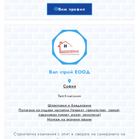
и Ел. инсталации- Къщи, Външно боядисване- Боядисване
на фасади- Лепене на гранитогрес- Топлоизолация- Редене
Виж профил
на дюшеме- Монтаж на ламинат и поставяне на первази.
Вал строй ЕООД
София
Тип:
Компания
Шпакловки и боядисване
Полагане на подови настилки (теракот, гранитогрес, паркет,
ламиниран паркет, мокет, линолеум)
Монтаж на окачени тавани
...
Строителна компания с опит в сверата на санирането на