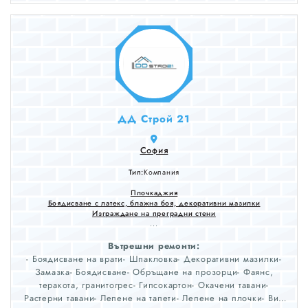
ДД Строй 21
София
Тип:
Компания
Плочкаджия
Боядисване с латекс, блажна боя, декоративни мазилки
Изграждане на преградни стени
...
Вътрешни ремонти:
- Боядисване на врати- Шпакловка- Декоративни мазилки-
Замазка- Боядисване- Обръщане на прозорци- Фаянс,
теракота, гранитогрес- Гипсокартон- Окачени тавани-
Растерни тавани- Лепене на тапети- Лепене на плочки- ВиК