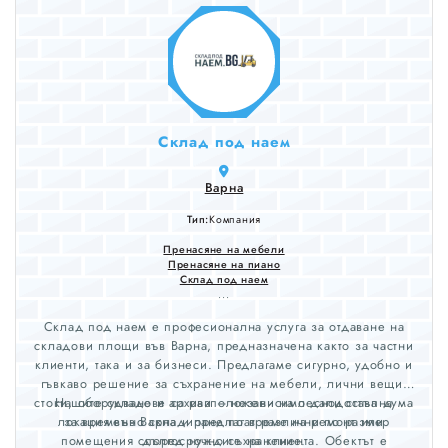
Склад под наем
Варна
Тип:
Компания
Пренасяне на мебели
Пренасяне на пиано
Склад под наем
...
Склад под наем е професионална услуга за отдаване на
складови площи във Варна, предназначена както за частни
клиенти, така и за бизнеси. Предлагаме сигурно, удобно и
гъвкаво решение за съхранение на мебели, лични вещи,
стоки, оборудване и архиви – независимо дали става дума
Нашите складове са разположени на леснодостъпна
локация във Варна и предлагат различни по размер
за временно складиране по време на ремонт или
помещения според нуждите на клиента. Обектът е
дългосрочно съхранение.