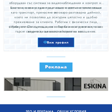
оборудван със система за видеонаблюдение и контрол на
Към основната услуга предлагаме и допълнителни опции
достъпа, а всяка единица е самостоятелна и заключваща
като транспорт, пренасяне и товаро-разтоварна дейност,
се.
което ни позволява да осигурим цялостно и удобно
преживяване за клиента. Работим с физически лица,
фирми, онлайн търговци, сезонни бизнеси и всички, които
Изберете Склад под наем – Варна и осигурете място за
търсят сигурност, гъвкавост и коректно отношение.
вашите вещи и спокойствие за вас.
Виж профил
Реклама
SEO И РЕКЛАМА
ОБЩИ УСЛОВИЯ