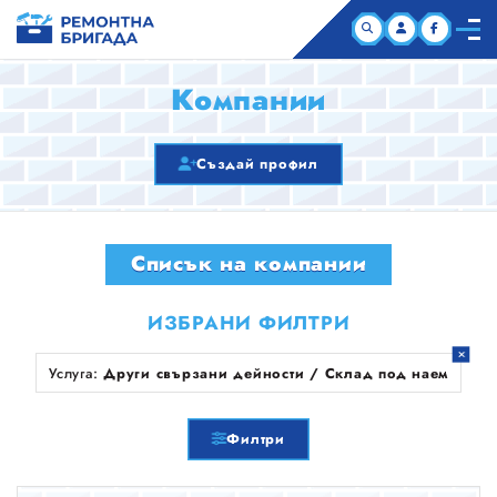
НАЧАЛО
Компании
КОМПАНИИ
Създай профил
СТАТИИ
Списък на компании
ЗА НАС
ИЗБРАНИ ФИЛТРИ
Услуга:
Други свързани дейности / Склад под наем
Филтри