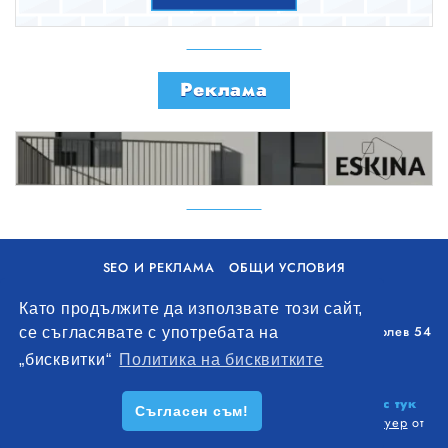
Реклама
SEO И РЕКЛАМА
ОБЩИ УСЛОВИЯ
ПОЛИТИКА ЗА БИСКВИТКИ
Като продължите да използвате този сайт,
Уолоу Интернешънъл ЕООД, гр. Варна, бул. Генерал Колев 54
се съгласявате с употребата на
+359 893 621 112
„бисквитки“
Политика на бисквитките
office@remontna-brigada.com
© 2026
Създай профил на своя строителен бизнес тук
Съгласен съм!
безплатно!
. Всички права запазени.
Изработка на софтуер
от
Wollow