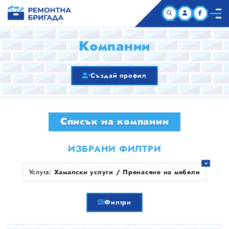
НАЧАЛО
Компании
КОМПАНИИ
Създай профил
СТАТИИ
Списък на компании
ЗА НАС
ИЗБРАНИ ФИЛТРИ
Услуга:
Хамалски услуги / Пренасяне на мебели
Филтри