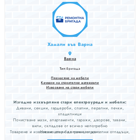
Хамали във Варна
Варна
Тип:
Бригада
Пренасяне на мебели
Качване на строителни материали
Извозване на стари мебели
...
Изгодно изхвърляне стари електроуреди и мебели:
Дивани, секции, гардероби, спални, перални, печки,
хладилници
Почистване мази, апартаменти, гаражи, дворове, тавани,
вили, складове от всичко непотребно
Товарене и извозване стари дограми, строителни отпадъци,
Ниски цени без почивен ден.
храсти и клони