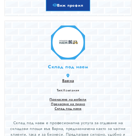
Почистване мази
Виж профил
Извозване строителни отпадъци и дограма
Осигуряваме и пълним в чували при нужда
Подходящ транспорт, работници и сметище
Склад под наем
Варна
Тип:
Компания
Пренасяне на мебели
Пренасяне на пиано
Склад под наем
...
Склад под наем е професионална услуга за отдаване на
складови площи във Варна, предназначена както за частни
клиенти, така и за бизнеси. Предлагаме сигурно, удобно и