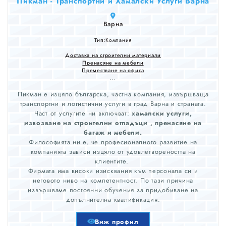
Пикман - Транспортни и Хамалски Услуги Варна
Варна
Тип:
Компания
Доставка на строителни материали
Пренасяне на мебели
Преместване на офиса
...
Пикман е изцяло българска, частна компания, извършваща
транспортни и логистични услуги в град Варна и страната.
Част от услугите ни включват:
хамалски услуги,
извозване на строителни отпадъци , пренасяне на
багаж и мебели.
Философията ни е, че професионалното развитие на
компанията зависи изцяло от удовлетвореността на
клиентите.
Фирмата има високи изисквания към персонала си и
неговото ниво на компетентност. По тази причина
извършваме постоянни обучения за придобиване на
допълнителна квалификация.
Виж профил