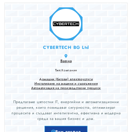
CYBERTECH BG Ltd
Варна
Тип:
Компания
Домашни (битови) електроуслуги
Инсталиране на машини и съоръжения
Автоматизация на производствени процеси
...
Предлагаме цялостни IT, енергийни и автоматизационни
решения, които повишават сигурността, оптимизират
процесите и създават интелигентна, ефективна и модерна
среда за вашия бизнес и дом.
Виж профил