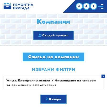
НАЧАЛО
Компании
КОМПАНИИ
Създай профил
СТАТИИ
Списък на компании
ЗА НАС
ИЗБРАНИ ФИЛТРИ
Услуга:
Електроинсталации / Инсталиране на сензори
за движение и автоматизация
Филтри