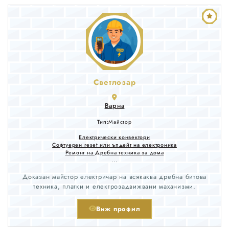
Светлозар
Варна
Тип:
Майстор
Електрически конвектори
Софтуерен reset или ъпдейт на електроника
Ремонт на Дребна техника за дома
...
Доказан майстор електричар на всякаква дребна битова
техника, платки и електрозадвижвани маханизми.
Виж профил