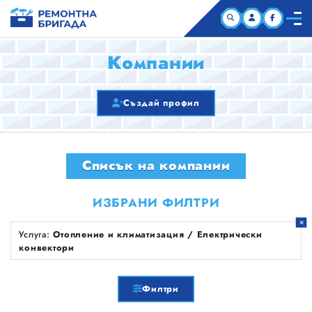
НАЧАЛО
Компании
КОМПАНИИ
Създай профил
СТАТИИ
Списък на компании
ЗА НАС
ИЗБРАНИ ФИЛТРИ
Услуга:
Отопление и климатизация / Електрически
конвектори
Филтри