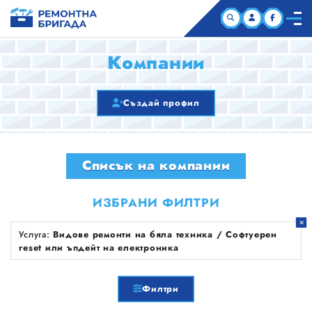
НАЧАЛО
Компании
КОМПАНИИ
Създай профил
СТАТИИ
Списък на компании
ЗА НАС
ИЗБРАНИ ФИЛТРИ
Услуга:
Видове ремонти на бяла техника / Софтуерен
reset или ъпдейт на електроника
Филтри