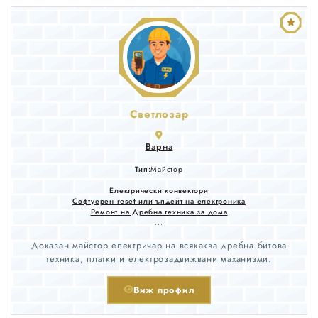
Светлозар
Варна
Тип:
Майстор
Електрически конвектори
Софтуерен reset или ъпдейт на електроника
Ремонт на Дребна техника за дома
...
Доказан майстор електричар на всякаква дребна битова
техника, платки и електрозадвижвани маханизми.
Виж профил